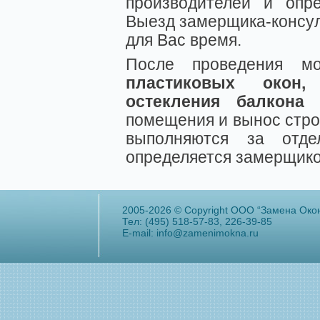
производителей и опр
Выезд замерщика-консул
для Вас время.
После проведения 
пластиковых окон
остекления балкона
м
помещения и вынос стро
выполняются за отд
определяется замерщико
2005-2026 © Copyright ООО “Замена Око
Тел: (495) 518-57-83, 226-39-85
E-mail:
info@zamenimokna.ru