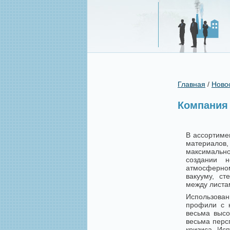
Главная
/
Ново
Компания
В ассортиме
материалов
максимально
создании н
атмосферном
вакууму, с
между листам
Использован
профили с 
весьма высо
весьма перс
кризиса. Ис