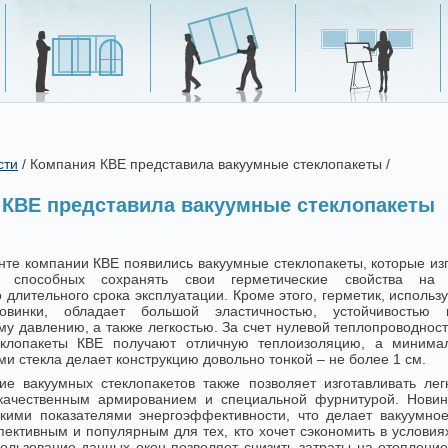
сти
/ Компания КВЕ представила вакуумные стеклопакеты /
 КВЕ представила вакуумные стеклопакеты
нте компании КВЕ появились вакуумные стеклопакеты, которые из
, способных сохранять свои герметические свойства на 
 длительного срока эксплуатации. Кроме этого, герметик, исполь
овинки, обладает большой эластичностью, устойчивостью 
у давлению, а также легкостью. За счет нулевой теплопроводнос
теклопакеты КВЕ получают отличную теплоизоляцию, а минима
и стекла делает конструкцию довольно тонкой – не более 1 см.
ие вакуумных стеклопакетов также позволяет изготавливать ле
качественным армированием и специальной фурнитурой. Новин
кими показателями энергоэффективности, что делает вакуумное
пективным и популярным для тех, кто хочет сэкономить в услови
пользование данных окон позволяет снизить затраты на отоплени