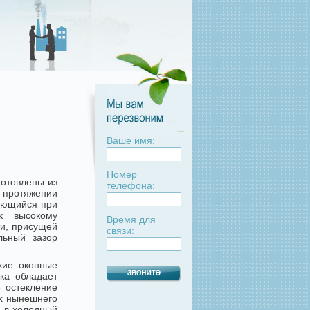
Ваше имя:
Номер
готовлены из
телефона:
протяжении
зующийся при
к высокому
Время для
ти, присущей
связи:
льный зазор
гкие оконные
ка обладает
 остекление
ях нынешнего
е в холодный